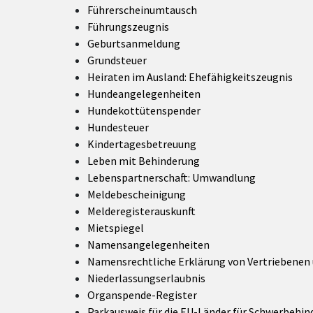
Führerscheinumtausch
Führungszeugnis
Geburtsanmeldung
Grundsteuer
Heiraten im Ausland: Ehefähigkeitszeugnis
Hundeangelegenheiten
Hundekottütenspender
Hundesteuer
Kindertagesbetreuung
Leben mit Behinderung
Lebenspartnerschaft: Umwandlung
Meldebescheinigung
Melderegisterauskunft
Mietspiegel
Namensangelegenheiten
Namensrechtliche Erklärung von Vertriebenen 
Niederlassungserlaubnis
Organspende-Register
Parkausweis für die EU-Länder für Schwerbehi