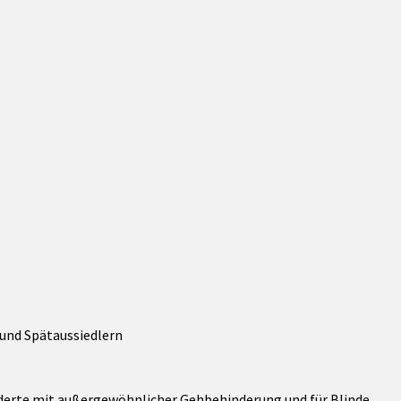
und Spätaussiedlern
nderte mit außergewöhnlicher Gehbehinderung und für Blinde