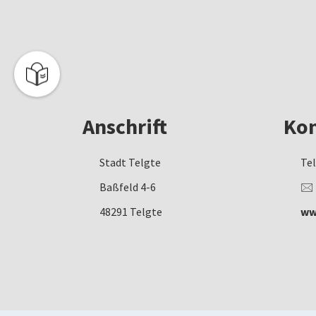
Anschrift
Kon
Stadt Telgte
Tel
Baßfeld 4-6
🖂
48291 Telgte
ww