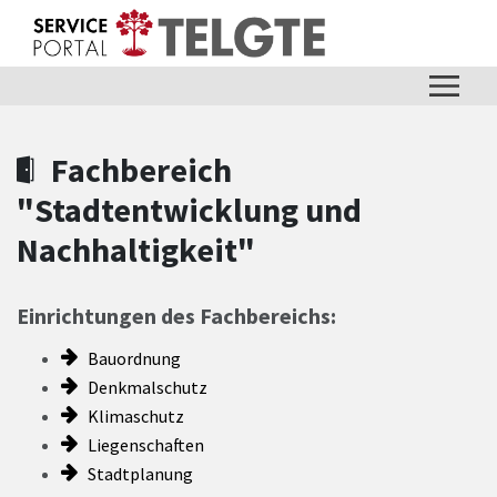
Zum Hauptinhalt springen
Zum Header
Zum Hauptinhalt
Zum Footer
Fachbereich
"Stadtentwicklung und
Nachhaltigkeit"
Einrichtungen des Fachbereichs:
Bauordnung
Denkmalschutz
Klimaschutz
Liegenschaften
Stadtplanung