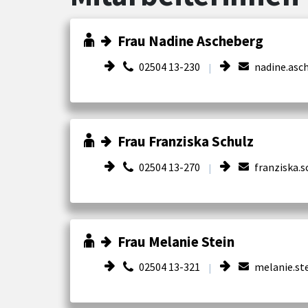
Frau Nadine Ascheberg
02504 13-230
nadine.asc
|
Frau Franziska Schulz
02504 13-270
franziska.s
|
Frau Melanie Stein
02504 13-321
melanie.st
|