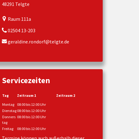
48291 Telgte
Raum 111a
02504 13-203
geraldine.rondorf@telgte.de
Servicezeiten
Tag
Zeitraum 1
Zeitraum 2
Montag
08:00 bis 12:00 Uhr
Dienstag
08:00 bis 12:00 Uhr
Donners
08:00 bis 12:00 Uhr
tag
Freitag
08:00 bis 12:00 Uhr
Termine können auch außerhalb dieser