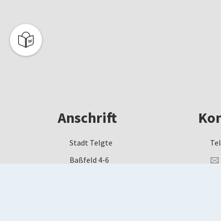
Anschrift
Kon
Stadt Telgte
Tel
Baßfeld 4-6
🖂
48291 Telgte
ww