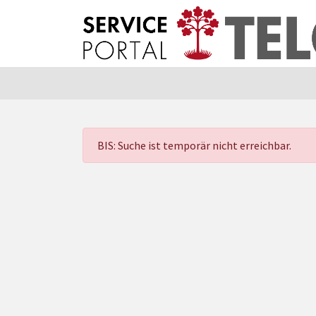
Zum Hauptinhalt springen
Zum Header
Zum Hauptinhalt
Zum Footer
BIS: Suche ist temporär nicht erreichbar.