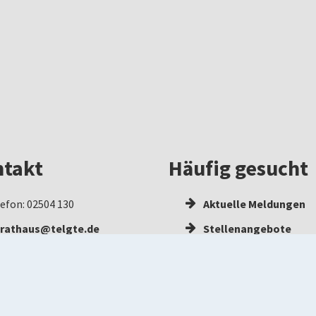
takt
Häufig gesucht
efon: 02504 130
Aktuelle Meldungen
rathaus@telgte.de
Stellenangebote
w.telgte.de
Bekanntmachungen