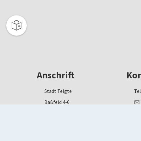
Anschrift
Kon
Stadt Telgte
Tel
Baßfeld 4-6
🖂
48291 Telgte
ww