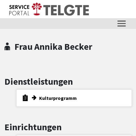
Zum Hauptinhalt springen
Zum Header
Zum Hauptinhalt
Zum Footer
Frau Annika Becker
Dienstleistungen
Kulturprogramm
Einrichtungen