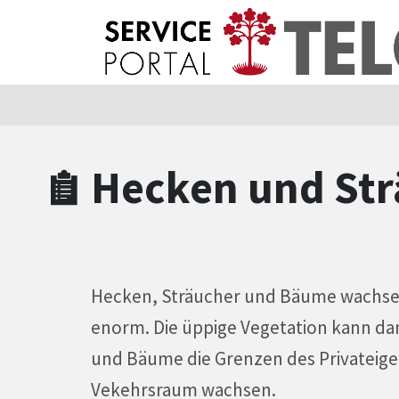
Zum Hauptinhalt springen
Zum Header
Zum Hauptinhalt
Zum Footer
Hecken und Str
Hecken, Sträucher und Bäume wachsen
enorm. Die üppige Vegetation kann da
und Bäume die Grenzen des Privateige
Vekehrsraum wachsen.