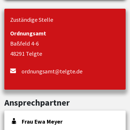
Zuständige Stelle
Ordnungsamt
Baßfeld 4-6
48291 Telgte
ordnungsamt@telgte.de
Ansprechpartner
Frau Ewa Meyer