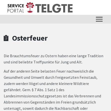
Zum Hauptinhalt springen
Zum Header
Zum Hauptinhalt
Zum Footer
Osterfeuer
Die Brauchtumsfeuer zu Ostern haben eine lange Tradition
und sind beliebte Treffpunkte für Jung und Alt.
Auf der anderen Seite belasten Feuer nachweislich die
Gesundheit und Umwelt durch freigesetzten Feinstaub,
zudem werden Vögel und andere kleinere Wildtiere
gefährdet. Gem. § 7 Abs. 1 Satz 1 des
Landesimmissionsschutzgesetzes ist das Verbrennen und
Abbrennen von Gegenständen im Freien grundsätzlich
untersagt, soweit dadurch die Nachbarschaft oder